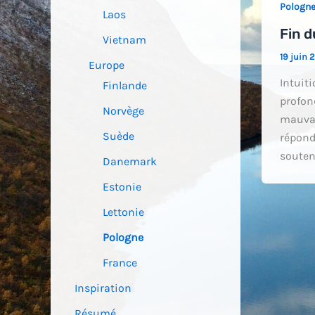
Pologn
Laos
Fin d
Vietnam
19 juin 
Europe
Intuit
Finlande
profon
Norvège
mauvai
Suède
répond
souten
Danemark
Estonie
Lettonie
Pologne
France
Inspiration
Résumé