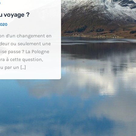
e
u voyage ?
2020
ion d’un changement en
deur ou seulement une
se passe ? La Pologne
ra à cette question,
u par un […]