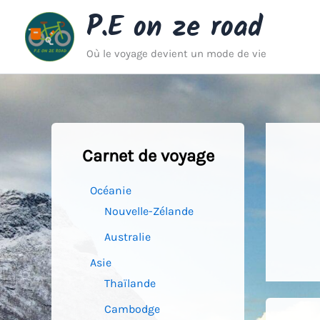
Aller
P.E on ze road
au
contenu
Où le voyage devient un mode de vie
Carnet de voyage
Océanie
Nouvelle-Zélande
Australie
Asie
Thaïlande
Cambodge