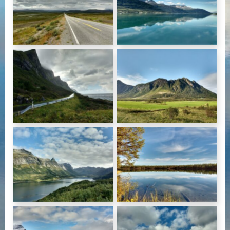
Sur la route vers
Leirbotnvannet
Overgård (Norvège)
(Norvège)
Route balayé par le
Sur la route vers Ørnes
vent près de
(Norvège)
Kunnaveien (Norvège)
Fjord de
Spot de camping près
Bjærangfjorden
de Jokkmokk (Suède)
(Norvège)
Village de Reine dans