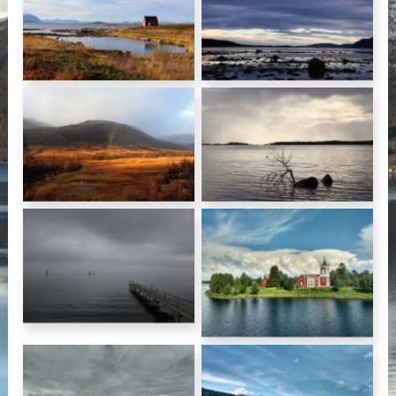
Petite cabane sur l’île
le sud de l’île de Senja
de Senja (Norvège)
(Norvège)
Arc en ciel sur l’île de
Vue sur la mer, île de
Senja (Norvège)
Senja (Norvège)
Sur la route vers
Petite chapelle parmi
Helsingør (Danemark)
les lacs (Finlande)
Sur la route vers