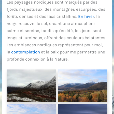
Les paysages nordiques sont marqués par des
fjords majestueux, des montagnes escarpées, des
forêts denses et des lacs cristallins.
En hiver
, la
neige recouvre le sol, créant une atmosphère
calme et sereine, tandis qu’en été, les jours sont
longs et lumineux, offrant des couleurs éclatantes.
Les ambiances nordiques représentent pour moi,
la
contemplation
et la paix pour me permettre une
profonde connexion à la Nature.
Vue depuis du
Couleurs automnales
sommet Snaua, île de
sur l’île de Senja
Senja (Norvège)
(Norvège)
Vue sur un fjord dans