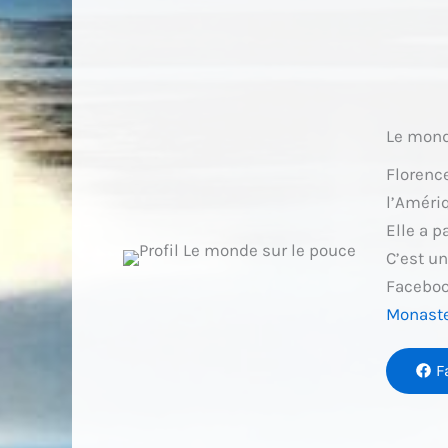
Le mond
Florenc
l’Amériq
Elle a p
C’est u
Facebook
Monast
F