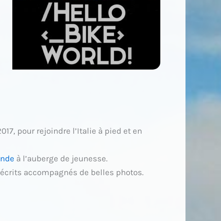
17, pour rejoindre l’Italie à pied et en
ande
à l’auberge de jeunesse.
ien écrits accompagnés de belles photos.