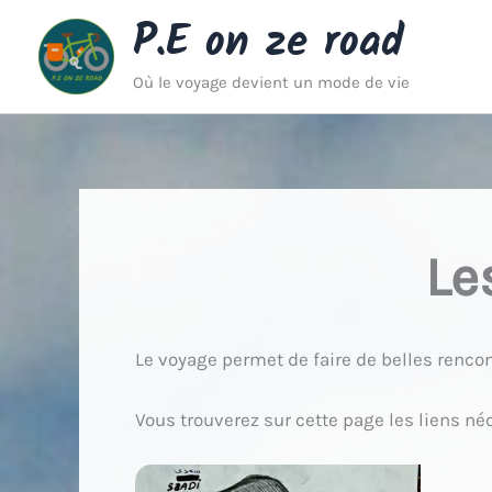
Aller
P.E on ze road
au
contenu
Où le voyage devient un mode de vie
Le
Le voyage permet de faire de belles rencon
Vous trouverez sur cette page les liens né