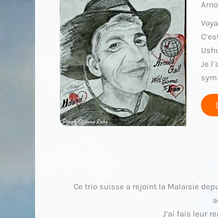
Arno
Voya
C’es
Ushu
Je l
symp
Ce trio suisse a rejoint la Malaisie de
a
J’ai fais leur