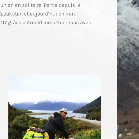
un an en solitaire. Partie depuis le
azakstan et aujourd’hui en Iran.
017
grâce à Arnold lors d’un repas avec