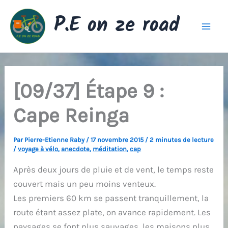
Aller
P.E on ze road
au
contenu
[09/37] Étape 9 :
Cape Reinga
Par
Pierre-Etienne Raby
/
17 novembre 2015
/
2 minutes de lecture
/
voyage à vélo
,
anecdote
,
méditation
,
cap
Après deux jours de pluie et de vent, le temps reste
couvert mais un peu moins venteux.
Les premiers 60 km se passent tranquillement, la
route étant assez plate, on avance rapidement. Les
paysages se font plus sauvages, les maisons plus