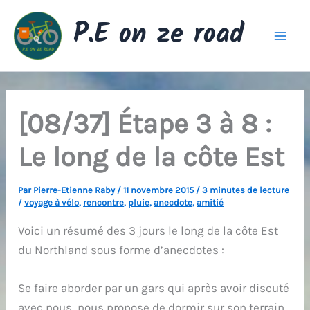
Aller
P.E on ze road
au
contenu
[08/37] Étape 3 à 8 :
Le long de la côte Est
Par
Pierre-Etienne Raby
/
11 novembre 2015
/
3 minutes de lecture
/
voyage à vélo
,
rencontre
,
pluie
,
anecdote
,
amitié
Voici un résumé des 3 jours le long de la côte Est
du Northland sous forme d’anecdotes :
Se faire aborder par un gars qui après avoir discuté
avec nous, nous propose de dormir sur son terrain.